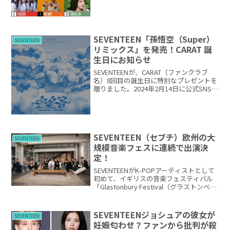
SEVENTEEN「孫悟空（Super）
SEVENTEEN
リミックス」を発売！CARAT 誕
生日にお知らせ
SEVENTEENが、CARAT（ファンクラブ
名）8回目の誕生日に特別なプレゼントを
贈りました。2024年2月14日に公式SNSを
通じて告知されたのは、ミニアルバム
「FML」タイトル曲「孫悟空（Super）」
のリミックスバージョン発売です。...
SEVENTEEN（セブチ）欧州の大
SEVENTEEN
規模音楽フェスに連続で出演決
定！
SEVENTEENがK-POPアーティストとして
初めて、イギリスの音楽フェスティバル
「Glastonbury Festival（グラストンベリ
ーフェスティバル）」のメインステージ
に上がることが発表されました。
SEVENTEEN所属事務所のプ...
SEVENTEENジョシュアの彼女が
SEVENTEEN
妊娠匂わせ？ファンから批判が殺