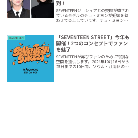
到！
SEVENTEENジョシュアとの交際が噂され
ているモデルのチョ・ミヨンが妊娠を匂
わせて炎上しています。チョ・ミヨンは
自分のインスタに「妊娠カード」がうつ
るストーリーを投稿。これにファンたち
は「妊娠匂わせか？」「そこまでしてフ
「SEVENTEEN STREET」今年も
SEVENTEEN
ァンの注目を集め...
開催！2つのコンセプトでファン
を魅了
SEVENTEENが再びファンのために特別な
空間を提供します。2024年10月16日から
25日までの10日間、ソウル・江南区の人
気スポット、狎鴎亭（アプクジョン）一
帯で「SEVENTEEN STREET in
Apgujeong」が開催され...