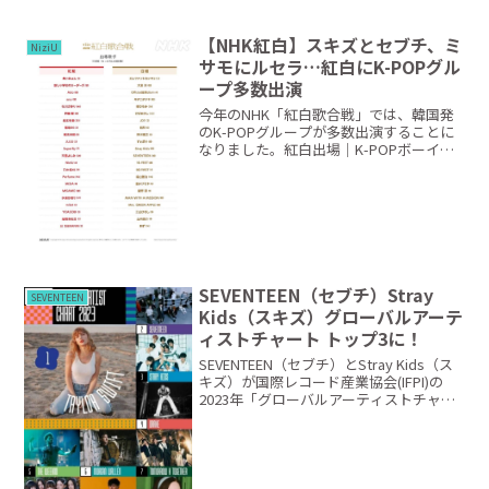
【NHK紅白】スキズとセブチ、ミ
NiziU
サモにルセラ…紅白にK-POPグル
ープ多数出演
今年のNHK「紅白歌合戦」では、韓国発
のK-POPグループが多数出演することに
なりました。紅白出場｜K-POPボーイズ
グループStray Kids（ストレイキッズ）
SEVENTEEN（セブンティーン）JO1（ジ
ェイオーワン）まずボーイズグル...
SEVENTEEN（セブチ）Stray
SEVENTEEN
Kids（スキズ）グローバルアーテ
ィストチャート トップ3に！
SEVENTEEN（セブチ）とStray Kids（ス
キズ）が国際レコード産業協会(IFPI)の
2023年「グローバルアーティストチャー
ト」のトップ3に入って新たな記録をつく
りました。国際アルバム産業協会は21日
（以下現地時間）、公式ホーム...