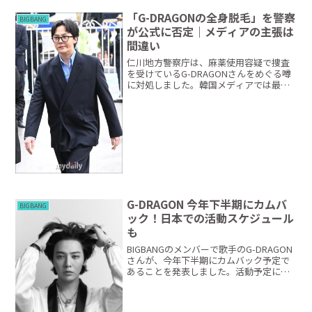
「G-DRAGONの全身脱毛」を警察
BIGBANG
が公式に否定｜メディアの主張は
間違い
仁川地方警察庁は、麻薬使用容疑で捜査
を受けているG-DRAGONさんをめぐる噂
に対処しました。韓国メディアでは最近
「G-DRAGONが麻薬使用の証拠隠滅のた
め全身の毛を剃った」と報じており、G-
DRAGONさんは弁護士を通じて「全身脱
毛をし...
G-DRAGON 今年下半期にカムバ
BIGBANG
ック！日本での活動スケジュール
も
BIGBANGのメンバーで歌手のG-DRAGON
さんが、今年下半期にカムバック予定で
あることを発表しました。活動予定には
日本も含まれており、グローバルなプロ
モーションを展開することになっていま
す。内容はまだ明らかになっていません