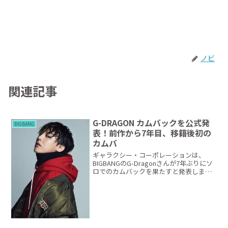
ノビ
関連記事
G-DRAGON カムバックを公式発
BIGBANG
表！前作から7年目、移籍後初の
カムバ
ギャラクシー・コーポレーションは、
BIGBANGのG-Dragonさんが7年ぶりにソ
ロでのカムバックを果たすと発表しまし
た。G-Dragonさんは現在カムバックに向
けて準備を進めており、今年の後半に新
しいアルバムをリリースすることを目指
して...