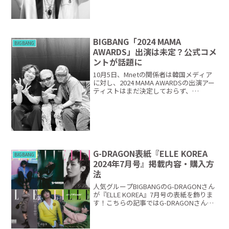
が、「最初に...
BIGBANG「2024 MAMA
BIGBANG
AWARDS」出演は未定？公式コメ
ントが話題に
10月5日、Mnetの関係者は韓国メディア
に対し、2024 MAMA AWARDSの出演アー
ティストはまだ決定しておらず、
BIGBANGが出演するという噂も確認され
ていないことを発表しました。このニュ
ースは、BIGBANGのファンを中心に大...
G-DRAGON表紙『ELLE KOREA
BIGBANG
2024年7月号』掲載内容・購入方
法
人気グループBIGBANGのG-DRAGONさん
が『ELLE KOREA』7月号の表紙を飾りま
す！こちらの記事ではG-DRAGONさんの
『ELLE KOREA』掲載内容や購入方法をま
とめています。G-DRAGON表紙『ELLE
KOREA』...