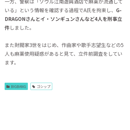
一方、警察は「ソウル江南遊興酒店で麻薬が流通して
いる」という情報を確認する過程でA氏を拘束し、
G-
DRAGONさんとイ・ソンギュンさんなど4人を刑事立
件
しました。
また財閥家3世をはじめ、作曲家や歌手志望生などの5
人も麻薬使用疑惑があると見て、立件前調査をしてい
ます。
BIGBANG
ゴシップ