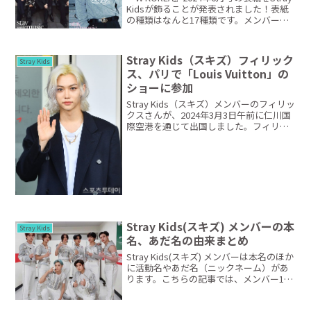
Kidsが飾ることが発表されました！表紙
の種類はなんと17種類です。メンバーの
ソロが2種類ずつと、団体1種類となって
います。そして誌面では、Stray Kidsメン
バーのグラビア特集が繰...
Stray Kids（スキズ）フィリック
Stray Kids
ス、パリで「Louis Vuitton」の
ショーに参加
Stray Kids（スキズ）メンバーのフィリッ
クスさんが、2024年3月3日午前に仁川国
際空港を通じて出国しました。フィリッ
クスさんはパリファッションウィークで
行われるルイヴィトンのショーに参加す
る予定です。Stray Kidsフィリック...
Stray Kids(スキズ) メンバーの本
Stray Kids
名、あだ名の由来まとめ
Stray Kids(スキズ) メンバーは本名のほか
に活動名やあだ名（ニックネーム）があ
ります。こちらの記事では、メンバー1人
ひとりの本名・活動名・あだ名を、Stray
Kids(スキズ) でのポジションや所属グル