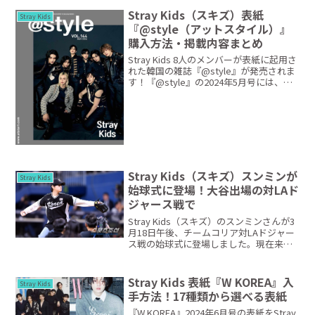
Stray Kids（スキズ）表紙
Stray Kids
『@style（アットスタイル）』
購入方法・掲載内容まとめ
Stray Kids 8人のメンバーが表紙に起用さ
れた韓国の雑誌『@style』が発売されま
す！『@style』の2024年5月号には、表
紙になったStray Kidsのグラビアやインタ
ビューが掲載されています。カバー写真
は大賞を受賞した「...
Stray Kids（スキズ）スンミンが
Stray Kids
始球式に登場！大谷出場の対LAド
ジャース戦で
Stray Kids（スキズ）のスンミンさんが3
月18日午後、チームコリア対LAドジャー
ス戦の始球式に登場しました。現在来韓
しているLAドジャースは、ソウル高尺ス
カイドームでリュ·ジュンイル監督が率い
るチームコリアと対戦。MLBワールドツ
Stray Kids 表紙『W KOREA』入
Stray Kids
ア...
手方法！17種類から選べる表紙
『W KOREA』2024年6月号の表紙をStray