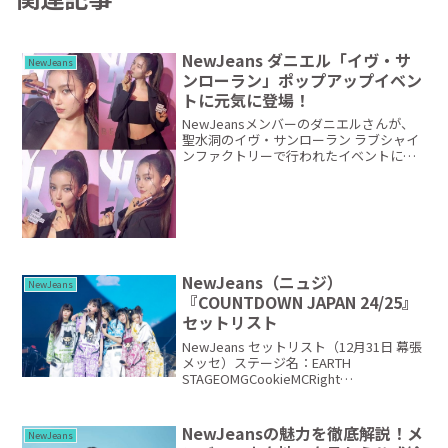
NewJeans ダニエル「イヴ・サ
NewJeans
ンローラン」ポップアップイベン
トに元気に登場！
NewJeansメンバーのダニエルさんが、
聖水洞のイヴ・サンローラン ラブシャイ
ンファクトリーで行われたイベントに出
席しました。所属レーベル代表ミン・ヒ
ジン氏と親会社HYBEの確執が芸能界を賑
わす中、元気一杯の笑顔で楽しく取材に
応じています...
NewJeans（ニュジ）
NewJeans
『COUNTDOWN JAPAN 24/25』
セットリスト
NewJeans セットリスト（12月31日 幕張
メッセ）ステージ名：EARTH
STAGEOMGCookieMCRight
NowSupernaturalMCHype
BoyETAMCHow sweetBubble
GumMCDitto#...
NewJeansの魅力を徹底解説！メ
NewJeans