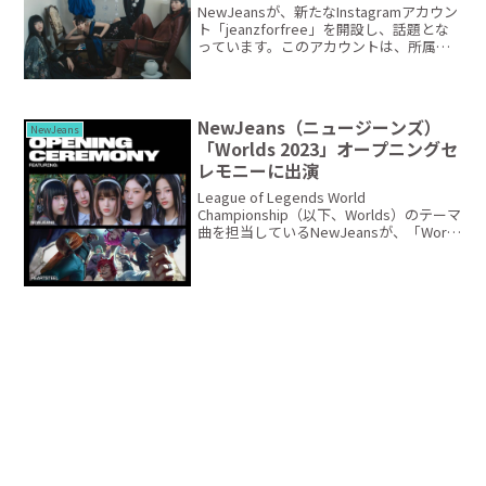
NewJeansが、新たなInstagramアカウン
ト「jeanzforfree」を開設し、話題とな
っています。このアカウントは、所属事
務所ADORの公式SNSアカウントとは別の
もので、これについてADORは「懸念があ
る」との公式声明を発表...
NewJeans（ニュージーンズ）
NewJeans
「Worlds 2023」オープニングセ
レモニーに出演
League of Legends World
Championship（以下、Worlds）のテーマ
曲を担当しているNewJeansが、「World
2023」のオープニングセレモニーに出演
することが発表されました。y’all ready...