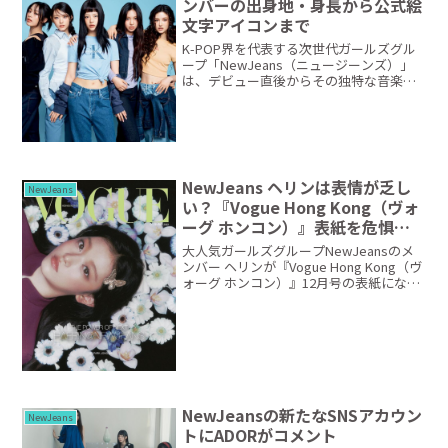
ンバーの出身地・身長から公式絵
文字アイコンまで
K-POP界を代表する次世代ガールズグル
ープ「NewJeans（ニュージーンズ）」
は、デビュー直後からその独特な音楽性
とビジュアルで世界中の注目を集めてい
ます。この記事ではそんな彼女たちの魅
力に迫り、メンバーそれぞれの出身地や
身長、公式絵文...
NewJeans ヘリンは表情が乏し
NewJeans
い？『Vogue Hong Kong（ヴォ
ーグ ホンコン）』表紙を危惧す
る声
大人気ガールズグループNewJeansのメ
ンバー ヘリンが『Vogue Hong Kong（ヴ
ォーグ ホンコン）』12月号の表紙になり
ました。瑞々しい魅力で韓国のガールズ
グループから飛び出し世界を席巻した
NewJeans。 メンバーたちは、...
NewJeansの新たなSNSアカウン
NewJeans
トにADORがコメント