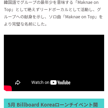
韓国語でグループの最年少を意味する「Maknae on
Top」として絶えずリードボーカルとして活動し、グ
ループへの献身を示し、ソロ曲「Maknae on Top」を
より完璧な名前にした。
5月 Billboard Koreaローンチイベント開