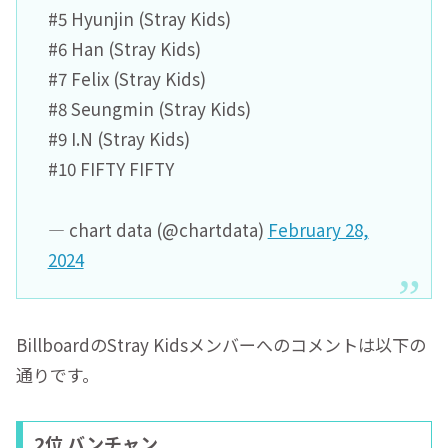
#5 Hyunjin (Stray Kids)
#6 Han (Stray Kids)
#7 Felix (Stray Kids)
#8 Seungmin (Stray Kids)
#9 I.N (Stray Kids)
#10 FIFTY FIFTY
— chart data (@chartdata)
February 28,
2024
BillboardのStray Kidsメンバーへのコメントは以下の
通りです。
2位 バンチャン