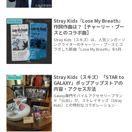
Stray Kids『Lose My Breath』
Stray Kids
作詞作曲は？【チャーリー・プー
スとのコラボ曲】
Stray Kids（スキズ）は、人気シンガーソ
ングライターのチャーリー・プースとコ
ラボした新曲「Lose My Breath」を5月
10日にリリースします。こちらの記事で
は、Stray Kidsとチャーリー・プースのコ
ラボ曲「Lose M...
Stray Kids（スキズ）「STAR to
Stray Kids
GALAXY」ポップアップストアの
内容・アクセス方法
Galaxy専門モバイルアクセサリーブラン
ド「SLBS」が、ストレイキッズ（Stray
Kids）との特別なコラボレーション
「STAR to GALAXY」新製品発売を記念し
たポップアップストアをオープンしま
す。今回のポップアップイベントは...