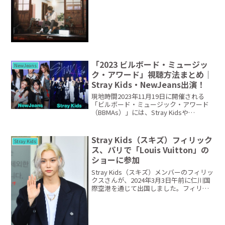
スンミンさんの歌を定期的に披露するコ
ンテンツです。4月26日に公開...
「2023 ビルボード・ミュージッ
NewJeans
ク・アワード」視聴方法まとめ｜
Stray Kids・NewJeans出演！
現地時間2023年11月19日に開催される
「ビルボード・ミュージック・アワード
（BBMAs）」には、Stray Kidsや
NewJeans、FIFTY FIFTY キナさんが登場
します。こちらの記事では、「2023 ビル
ボード・ミュージック...
Stray Kids（スキズ）フィリック
Stray Kids
ス、パリで「Louis Vuitton」の
ショーに参加
Stray Kids（スキズ）メンバーのフィリッ
クスさんが、2024年3月3日午前に仁川国
際空港を通じて出国しました。フィリッ
クスさんはパリファッションウィークで
行われるルイヴィトンのショーに参加す
る予定です。Stray Kidsフィリック...