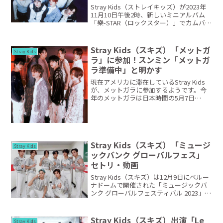
Stray Kids（ストレイキッズ）が2023年
11月10日午後2時、新しいミニアルバム
「樂-STAR（ロックスター）」でカムバッ
クしました。アルバムタイトル曲は「樂
（ロック）英題 LALALALA」で、MVも同
時に公開されています。スキ...
Stray Kids（スキズ）「メットガ
Stray Kids
ラ」に参加！スンミン「メットガ
ラ準備中」と明かす
現在アメリカに滞在しているStray Kids
が、メットガラに参加するようです。今
年のメットガラは日本時間の5月7日
（火）午前7時から始まります！5月5日未
明にInstagramでライブを行ったスンミン
さんは、「ああ、メットガラのショーの
準...
Stray Kids（スキズ）「ミュージ
Stray Kids
ックバンク グローバルフェス」
セトリ・動画
Stray Kids（スキズ）は12月9日にベルー
ナドームで開催された「ミュージックバ
ンク グローバルフェスティバル 2023」第
二部 事前収録に参加しました。この模様
は12月15日に生放送で行われる第一部の
あと、続いて放送されます。放送日...
Stray Kids（スキズ）出演「Le
Stray Kids