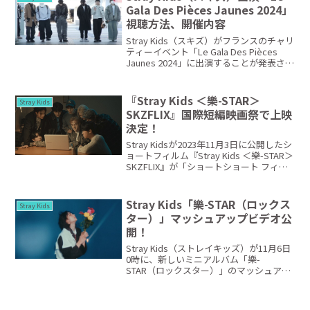
Gala Des Pièces Jaunes 2024」
視聴方法、開催内容
Stray Kids（スキズ）がフランスのチャリ
ティーイベント「Le Gala Des Pièces
Jaunes 2024」に出演することが発表され
ました！このイベントは、病気で入院中
の子供達を支援する目的で開催されるコ
ンサートです。スキ...
『Stray Kids ＜樂-STAR＞
Stray Kids
SKZFLIX』国際短編映画祭で上映
決定！
Stray Kidsが2023年11月3日に公開したシ
ョートフィルム『Stray Kids ＜樂-STAR＞
SKZFLIX』が「ショートショート フィル
ムフェスティバル & アジア」のオープニ
ング作品として特別上映されることとな
りました！...
Stray Kids「樂-STAR（ロックス
Stray Kids
ター）」マッシュアップビデオ公
開！
Stray Kids（ストレイキッズ）が11月6日
0時に、新しいミニアルバム「樂-
STAR（ロックスター）」のマッシュアッ
プビデオを公開しました。11月10日の
「樂-STAR」発売を前に、公式YouTubeチ
ャンネルに投稿された映像。新しい...