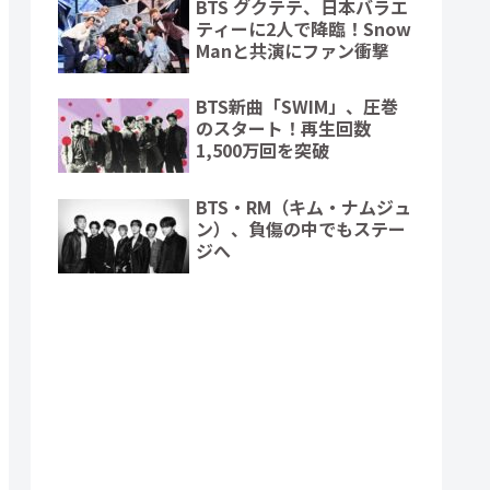
BTS グクテテ、日本バラエ
ティーに2人で降臨！Snow
Manと共演にファン衝撃
BTS新曲「SWIM」、圧巻
のスタート！再生回数
1,500万回を突破
BTS・RM（キム・ナムジュ
ン）、負傷の中でもステー
ジへ