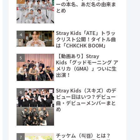
ーの本名、あだ名の由来ま
とめ
Stray Kids「ATE」トラッ
クリスト公開！タイトル曲
は「CHKCHK BOOM」
【動画あり】Stray
Kids「グッドモーニング ア
メリカ（GMA）」ついに生
出演！
Stray Kids（スキズ）のデ
ビュー日はいつ？デビュー
曲・デビューメンバーまと
め
チッケム（직캠）とは？